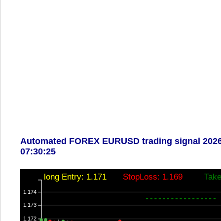
Automated FOREX EURUSD trading signal 2026
07:30:25
long Entry: 1.171
StopLoss: 1.169
Take
1.174
1.173
1.172