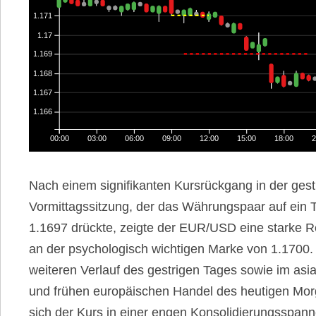
1.171
1.17
1.169
1.168
1.167
1.166
00:00
03:00
06:00
09:00
12:00
15:00
18:00
2
Nach einem signifikanten Kursrückgang in der gest
Vormittagssitzung, der das Währungspaar auf ein T
1.1697 drückte, zeigte der EUR/USD eine starke Re
an der psychologisch wichtigen Marke von 1.1700.
weiteren Verlauf des gestrigen Tages sowie im asi
und frühen europäischen Handel des heutigen Mor
sich der Kurs in einer engen Konsolidierungsspan