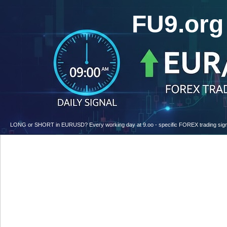
FU9.or
LONG or SHORT in EURUSD? Every working day at 9.oo - specific FOREX trading signal w